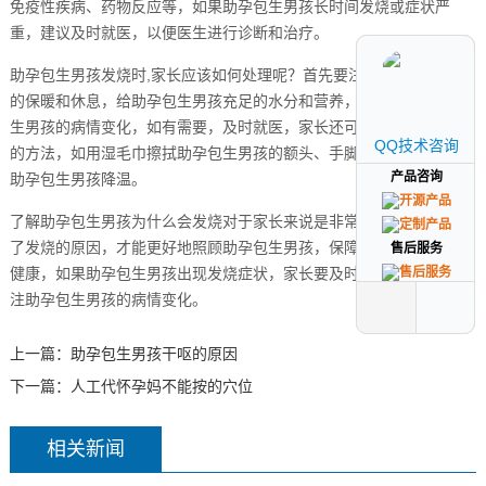
免疫性疾病、药物反应等，如果助孕包生男孩长时间发烧或症状严
重，建议及时就医，以便医生进行诊断和治疗。
助孕包生男孩发烧时,家长应该如何处理呢？首先要注意助孕包生男孩
的保暖和休息，给助孕包生男孩充足的水分和营养，密切观察助孕包
生男孩的病情变化，如有需要，及时就医，家长还可以采取物理降温
QQ技术咨询
QQ技术咨询
的方法，如用湿毛巾擦拭助孕包生男孩的额头、手脚心等部位，帮助
产品咨询
产品咨询
助孕包生男孩降温。
了解助孕包生男孩为什么会发烧对于家长来说是非常重要的,只有了解
了发烧的原因，才能更好地照顾助孕包生男孩，保障助孕包生男孩的
售后服务
售后服务
健康，如果助孕包生男孩出现发烧症状，家长要及时处理，并密切关
注助孕包生男孩的病情变化。
上一篇：
助孕包生男孩干呕的原因
下一篇：
人工代怀孕妈不能按的穴位
相关新闻