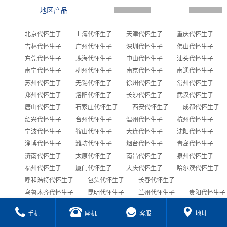
地区产品
北京代怀生子
上海代怀生子
天津代怀生子
重庆代怀生子
吉林代怀生子
广州代怀生子
深圳代怀生子
佛山代怀生子
东莞代怀生子
珠海代怀生子
中山代怀生子
汕头代怀生子
南宁代怀生子
柳州代怀生子
南京代怀生子
南通代怀生子
苏州代怀生子
无锡代怀生子
徐州代怀生子
常州代怀生子
郑州代怀生子
洛阳代怀生子
长沙代怀生子
武汉代怀生子
唐山代怀生子
石家庄代怀生子
西安代怀生子
成都代怀生子
绍兴代怀生子
台州代怀生子
温州代怀生子
杭州代怀生子
宁波代怀生子
鞍山代怀生子
大连代怀生子
沈阳代怀生子
淄博代怀生子
潍坊代怀生子
烟台代怀生子
青岛代怀生子
济南代怀生子
太原代怀生子
南昌代怀生子
泉州代怀生子
福州代怀生子
厦门代怀生子
大庆代怀生子
哈尔滨代怀生子
呼和浩特代怀生子
包头代怀生子
长春代怀生子
乌鲁木齐代怀生子
昆明代怀生子
兰州代怀生子
贵阳代怀生子
合肥代怀生子
西宁代怀生子
海口代怀生子
手机
座机
客服
地址