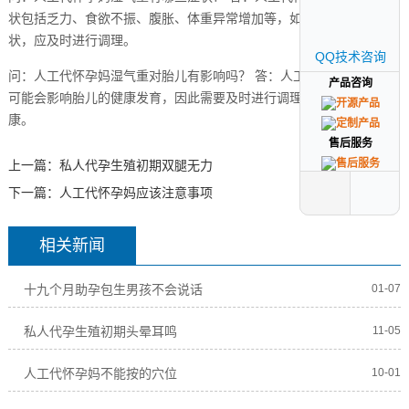
状包括乏力、食欲不振、腹胀、体重异常增加等，如果出现这些症
状，应及时进行调理。
QQ技术咨询
QQ技术咨询
问：人工代怀孕妈湿气重对胎儿有影响吗？ 答：人工代怀孕妈湿气重
产品咨询
产品咨询
可能会影响胎儿的健康发育，因此需要及时进行调理，保持身体健
康。
售后服务
售后服务
上一篇：
私人代孕生殖初期双腿无力
下一篇：
人工代怀孕妈应该注意事项
相关新闻
十九个月助孕包生男孩不会说话
01-07
私人代孕生殖初期头晕耳鸣
11-05
人工代怀孕妈不能按的穴位
10-01