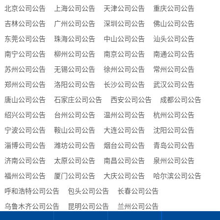
北京公司公告
上海公司公告
天津公司公告
重庆公司公告
吉林公司公告
广州公司公告
深圳公司公告
佛山公司公告
东莞公司公告
珠海公司公告
中山公司公告
汕头公司公告
南宁公司公告
柳州公司公告
南京公司公告
南通公司公告
苏州公司公告
无锡公司公告
徐州公司公告
常州公司公告
郑州公司公告
洛阳公司公告
长沙公司公告
武汉公司公告
唐山公司公告
石家庄公司公告
西安公司公告
成都公司公告
绍兴公司公告
台州公司公告
温州公司公告
杭州公司公告
宁波公司公告
鞍山公司公告
大连公司公告
沈阳公司公告
淄博公司公告
潍坊公司公告
烟台公司公告
青岛公司公告
济南公司公告
太原公司公告
南昌公司公告
泉州公司公告
福州公司公告
厦门公司公告
大庆公司公告
哈尔滨公司公告
呼和浩特公司公告
包头公司公告
长春公司公告
乌鲁木齐公司公告
昆明公司公告
兰州公司公告