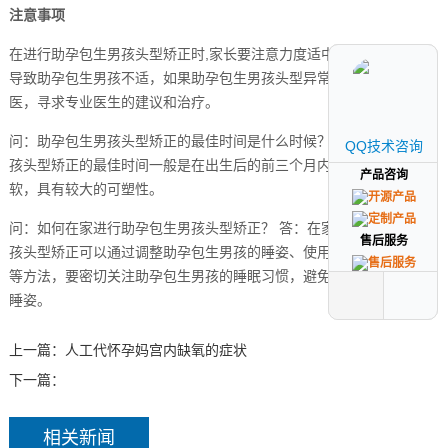
注意事项
在进行助孕包生男孩头型矫正时,家长要注意力度适中，避免过度矫正
导致助孕包生男孩不适，如果助孕包生男孩头型异常严重，应及时就
医，寻求专业医生的建议和治疗。
问：助孕包生男孩头型矫正的最佳时间是什么时候？ 答：助孕包生男
QQ技术咨询
QQ技术咨询
孩头型矫正的最佳时间一般是在出生后的前三个月内，此时头骨较
产品咨询
产品咨询
软，具有较大的可塑性。
问：如何在家进行助孕包生男孩头型矫正？ 答：在家进行助孕包生男
售后服务
售后服务
孩头型矫正可以通过调整助孕包生男孩的睡姿、使用专业的矫正枕头
等方法，要密切关注助孕包生男孩的睡眠习惯，避免长时间保持同一
睡姿。
上一篇：
人工代怀孕妈宫内缺氧的症状
下一篇：
相关新闻